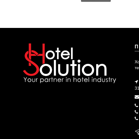
П
Х
те
3