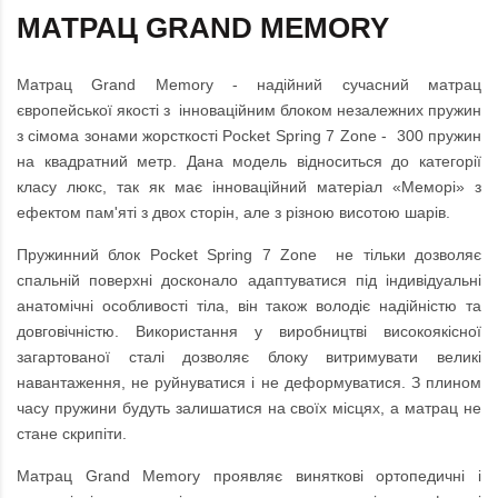
МАТРАЦ GRAND MEMORY
Матрац Grand Memory - надійний сучасний матрац
європейської якості з інноваційним блоком незалежних пружин
з сімома зонами жорсткості Pocket Spring 7 Zone - 300 пружин
на квадратний метр. Дана модель відноситься до категорії
класу люкс, так як має інноваційний матеріал «Меморі» з
ефектом пам'яті з двох сторін, але з різною висотою шарів.
Пружинний блок Pocket Spring 7 Zone не тільки дозволяє
спальній поверхні досконало адаптуватися під індивідуальні
анатомічні особливості тіла, він також володіє надійністю та
довговічністю. Використання у виробництві високоякісної
загартованої сталі дозволяє блоку витримувати великі
навантаження, не руйнуватися і не деформуватися. З плином
часу пружини будуть залишатися на своїх місцях, а матрац не
стане скрипіти.
Матрац Grand Memory проявляє виняткові ортопедичні і