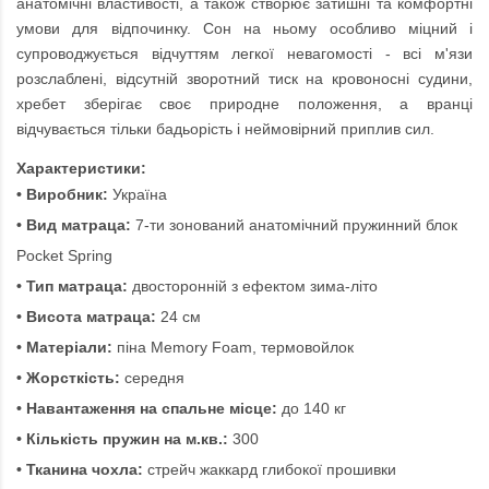
анатомічні властивості, а також створює затишні та комфортні
умови для відпочинку. Сон на ньому особливо міцний і
супроводжується відчуттям легкої невагомості - всі м'язи
розслаблені, відсутній зворотний тиск на кровоносні судини,
хребет зберігає своє природне положення, а вранці
відчувається тільки бадьорість і неймовірний приплив сил.
Характеристики:
• Виробник:
Україна
• Вид матраца:
7-ти зонований анатомічний пружинний блок
Pocket Spring
• Тип матраца:
двосторонній з ефектом зима-літо
• Висота матраца:
24 см
• Матеріали:
піна Memory Foam, термовойлок
• Жорсткість:
середня
• Навантаження на спальне місце:
до 140 кг
• Кількість пружин на м.кв.:
300
• Тканина чохла:
стрейч жаккард глибокої прошивки