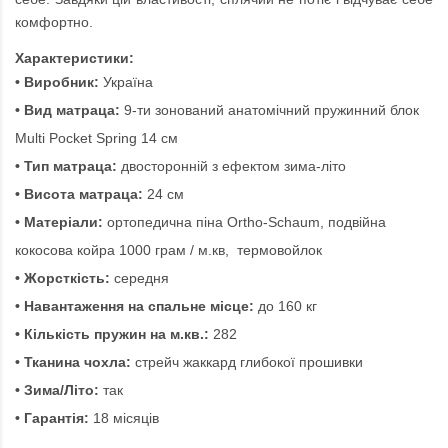
комфортно.
Характеристики:
• Виробник:
Україна
• Вид матраца:
9-ти зонований анатомічний пружинний блок
Multi Pocket Spring 14 см
• Тип матраца:
двосторонній з ефектом зима-літо
• Висота матраца:
24 см
• Матеріали:
ортопедична піна Ortho-Schaum, подвійна
кокосова койра 1000 грам / м.кв, термовойлок
• Жорсткість:
середня
• Навантаження на спальне місце:
до 160 кг
• Кількість пружин на м.кв.:
282
• Тканина чохла:
стрейч жаккард глибокої прошивки
• Зима/Літо:
так
• Гарантія:
18 місяців