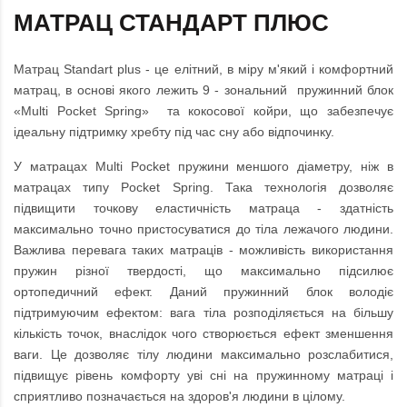
МАТРАЦ СТАНДАРТ ПЛЮС
Матрац Standart plus - це елітний, в міру м'який і комфортний
матрац, в основі якого лежить 9 - зональний пружинний блок
«Multi Pocket Spring» та кокосової койри, що забезпечує
ідеальну підтримку хребту під час сну або відпочинку.
У матрацах Multi Pocket пружини меншого діаметру, ніж в
матрацах типу Pocket Spring. Така технологія дозволяє
підвищити точкову еластичність матраца - здатність
максимально точно пристосуватися до тіла лежачого людини.
Важлива перевага таких матраців - можливість використання
пружин різної твердості, що максимально підсилює
ортопедичний ефект. Даний пружинний блок володіє
підтримуючим ефектом: вага тіла розподіляється на більшу
кількість точок, внаслідок чого створюється ефект зменшення
ваги. Це дозволяє тілу людини максимально розслабитися,
підвищує рівень комфорту уві сні на пружинному матраці і
сприятливо позначається на здоров'я людини в цілому.