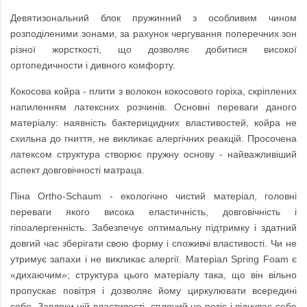
Девятизональний блок пружинний з особливим чином
розподіленими зонами, за рахунок чергування поперечних зон
різної жорсткості, що дозволяє добитися високої
ортопедичности і дивного комфорту.
Кокосова койра - плити з волокон кокосового горіха, скріплених
напиленням латексних розчинів. Основні переваги даного
матеріалу: наявність бактерицидних властивостей, койра не
схильна до гниття, не викликає алергічних реакцій. Просочена
латексом структура створює пружну основу - найважливіший
аспект довговічності матраца.
Піна Ortho-Schaum - екологічно чистий матеріал, головні
переваги якого висока еластичність, довговічність і
гіпоалергенність. Забезпечує оптимальну підтримку і здатний
довгий час зберігати свою форму і споживчі властивості. Чи не
утримує запахи і не викликає алергії. Матеріал Spring Foam є
«дихаючим»; структура цього матеріалу така, що він вільно
пропускає повітря і дозволяє йому циркулювати всередині
себе. Завдяки цій властивості, сплячий не потіє і відчуває себе