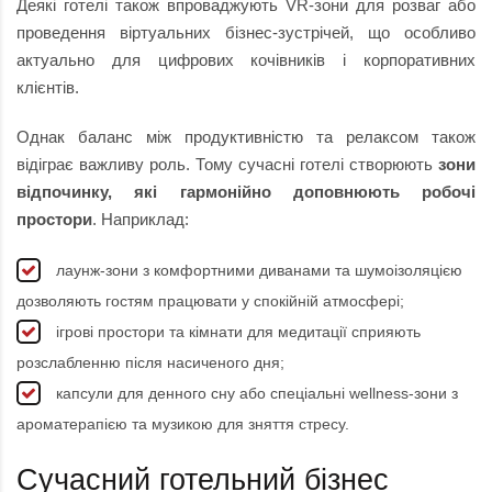
Деякі готелі також впроваджують VR-зони для розваг або
проведення віртуальних бізнес-зустрічей, що особливо
актуально для цифрових кочівників і корпоративних
клієнтів.
Однак баланс між продуктивністю та релаксом також
відіграє важливу роль. Тому сучасні готелі створюють
зони
відпочинку, які гармонійно доповнюють робочі
простори
. Наприклад:
лаунж-зони з комфортними диванами та шумоізоляцією
дозволяють гостям працювати у спокійній атмосфері;
ігрові простори та кімнати для медитації сприяють
розслабленню після насиченого дня;
капсули для денного сну або спеціальні wellness-зони з
ароматерапією та музикою для зняття стресу.
Сучасний готельний бізнес