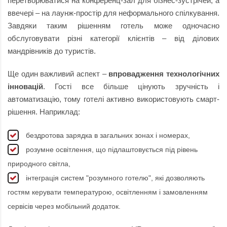
перетворюватися на конференц-зал для бізнес-зустрічей, а
ввечері – на лаунж-простір для неформального спілкування.
Завдяки таким рішенням готель може одночасно
обслуговувати різні категорії клієнтів – від ділових
мандрівників до туристів.
Ще один важливий аспект –
впровадження технологічних
інновацій
. Гості все більше цінують зручність і
автоматизацію, тому готелі активно використовують смарт-
рішення. Наприклад:
бездротова зарядка в загальних зонах і номерах,
розумне освітлення, що підлаштовується під рівень
природного світла,
інтеграція систем "розумного готелю", які дозволяють
гостям керувати температурою, освітленням і замовленням
сервісів через мобільний додаток.