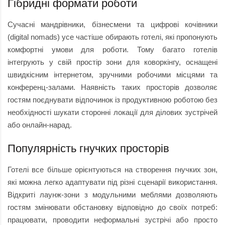
Гібридні формати роботи
Сучасні мандрівники, бізнесмени та цифрові кочівники
(digital nomads) усе частіше обирають готелі, які пропонують
комфортні умови для роботи. Тому багато готелів
інтегрують у свій простір зони для коворкінгу, оснащені
швидкісним інтернетом, зручними робочими місцями та
конференц-залами. Наявність таких просторів дозволяє
гостям поєднувати відпочинок із продуктивною роботою без
необхідності шукати сторонні локації для ділових зустрічей
або онлайн-нарад.
Популярність гнучких просторів
Готелі все більше орієнтуються на створення гнучких зон,
які можна легко адаптувати під різні сценарії використання.
Відкриті лаунж-зони з модульними меблями дозволяють
гостям змінювати обстановку відповідно до своїх потреб:
працювати, проводити неформальні зустрічі або просто