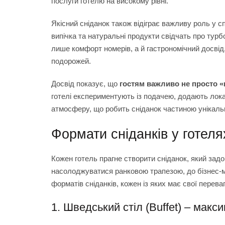
послуги готелю на високому рівні.
Якісний сніданок також відіграє важливу роль у сп
випічка та натуральні продукти свідчать про турб
лише комфорт номерів, а й гастрономічний досвід
подорожей.
Досвід показує, що
гостям важливо не просто «
готелі експериментують із подачею, додають лока
атмосферу, що робить сніданок частиною унікальн
Формати сніданків у готеля
Кожен готель прагне створити сніданок, який задо
насолоджуватися ранковою трапезою, до бізнес-ман
форматів сніданків, кожен із яких має свої перева
1. Шведський стіл (Buffet) – мак