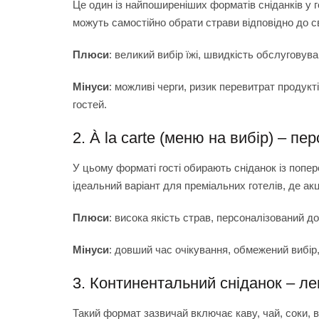
Це один із найпоширеніших форматів сніданків у г
можуть самостійно обрати страви відповідно до с
Плюси
: великий вибір їжі, швидкість обслуговува
Мінуси
: можливі черги, ризик перевитрат продукті
гостей.
2. À la carte (меню на вибір) – пе
У цьому форматі гості обирають сніданок із поп
ідеальний варіант для преміальних готелів, де акц
Плюси
: висока якість страв, персоналізований д
Мінуси
: довший час очікування, обмежений вибір
3. Континентальний сніданок – лег
Такий формат зазвичай включає каву, чай, соки, в