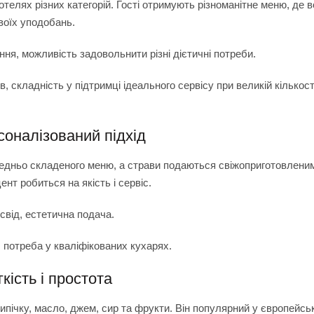
отелях різних категорій. Гості отримують різноманітне меню, де 
воїх уподобань.
ння, можливість задовольнити різні дієтичні потреби.
в, складність у підтримці ідеального сервісу при великій кількост
рсоналізований підхід
ередньо складеного меню, а страви подаються свіжоприготовлени
ент робиться на якість і сервіс.
освід, естетична подача.
, потреба у кваліфікованих кухарях.
кість і простота
ипічку, масло, джем, сир та фрукти. Він популярний у європейсь