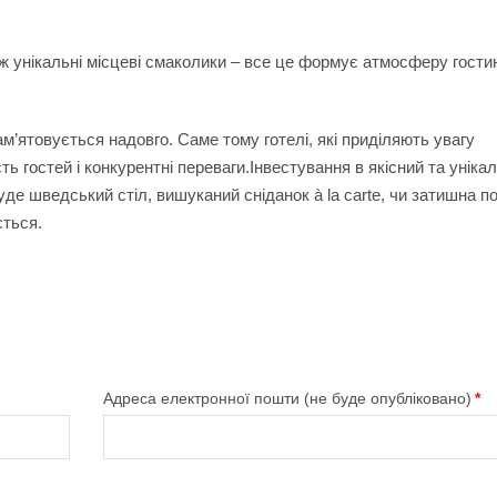
 ж унікальні місцеві смаколики – все це формує атмосферу гости
пам’ятовується надовго. Саме тому готелі, які приділяють увагу
ь гостей і конкурентні переваги.Інвестування в якісний та уніка
буде шведський стіл, вишуканий сніданок à la carte, чи затишна п
ється.
Адреса електронної пошти (не буде опубліковано)