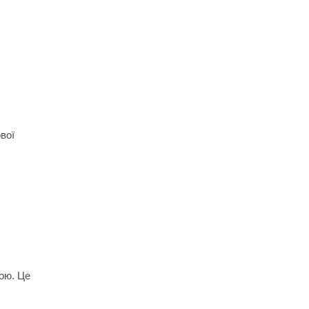
вої
бою. Це