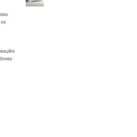
віжа
 не
ваційні
обливу