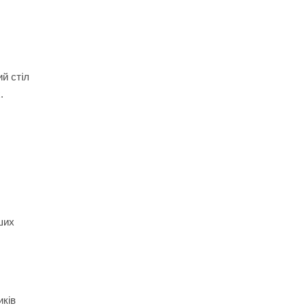
й стіл
.
ших
иків