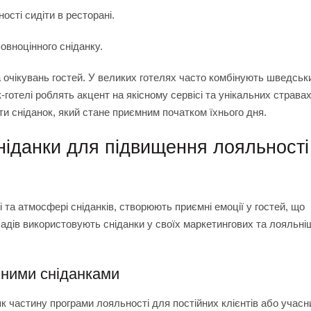
ності сидіти в ресторані.
овноцінного сніданку.
а очікувань гостей. У великих готелях часто комбінують шведськи
к-готелі роблять акцент на якісному сервісі та унікальних стравах
ти сніданок, який стане приємним початком їхнього дня.
сніданки для підвищення лояльності
ті та атмосфері сніданків, створюють приємні емоції у гостей, що
кладів використовують сніданки у своїх маркетингових та лояльні
вними сніданками
к частину програми лояльності для постійних клієнтів або учасн