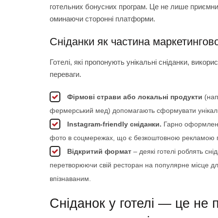
готельних бонусних програм. Це не лише приємни
оминаючи сторонні платформи.
Сніданки як частина маркетингово
Готелі, які пропонують унікальні сніданки, викор
переваги.
Фірмові страви або локальні продукти
(нап
фермерський мед) допомагають сформувати унікаль
Instagram-friendly сніданки.
Гарно оформлені 
фото в соцмережах, що є безкоштовною рекламою 
Відкритий формат
– деякі готелі роблять сні
перетворюючи свій ресторан на популярне місце для 
впізнаваним.
Сніданок у готелі — це не 