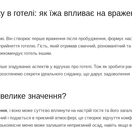
у в готелі: як їжа впливає на враж
 їжі. Він створює перше враження після пробудження, формує нас
рийняття готелю. Гість, який отримав смачний, різноманітний та 
орекомендує готель іншим.
іше згадуваних аспектів у відгуках про готелі. Тож як зробити ра
озглянемо секрети ідеального сніданку, що дарує задоволення
 велике значення?
ння
, і воно може суттєво вплинути на настрій гостя та його загал
тний і подається в приємній атмосфері, це створює відчуття комф
изькоякісне меню може залишити неприємний осад, навіть якщо вс