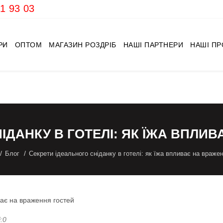
1 93 03
РИ
ОПТОМ
МАГАЗИН РОЗДРІБ
НАШІ ПАРТНЕРИ
НАШІ П
ІДАНКУ В ГОТЕЛІ: ЯК ЇЖА ВПЛИ
Блог
Секрети ідеального сніданку в готелі: як їжа впливає на враже
:0