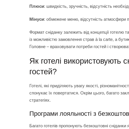
Плюси
: швидкість, зручність, відсутність необхід
Мінуси
: обмежене меню, відсутність атмосфери п
Формат сніданку залежить від концепції готелю т
із можливістю замовлення страв à la carte, а бути
Головне – враховувати потреби гостей і створюва
Як готелі використовують 
гостей?
Готелі, які приділяють увагу якості, різноманітнос
спонукає їх повертатися. Окрім цього, багато за
стратегіях.
Програми лояльності з безкошто
Багато готелів пропонують безкоштовні сніданки я