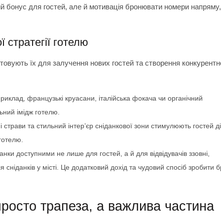
й бонус для гостей, але й мотивація бронювати номери напряму,
ї стратегії готелю
истовують їх для залучення нових гостей та створення конкурентн
риклад, французькі круасани, італійська фокача чи органічний
ний імідж готелю.
страви та стильний інтер’єр сніданкової зони стимулюють гостей д
готелю.
данки доступними не лише для гостей, а й для відвідувачів ззовні,
сніданків у місті. Це додатковий дохід та чудовий спосіб зробити 
просто трапеза, а важлива частина