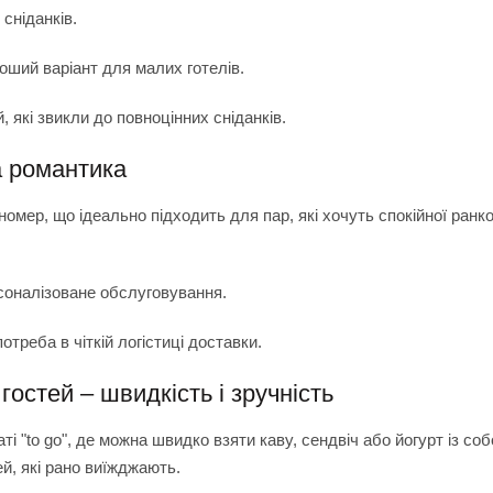
 сніданків.
роший варіант для малих готелів.
, які звикли до повноцінних сніданків.
а романтика
омер, що ідеально підходить для пар, які хочуть спокійної ранко
соналізоване обслуговування.
отреба в чіткій логістиці доставки.
гостей – швидкість і зручність
і "to go", де можна швидко взяти каву, сендвіч або йогурт із со
ей, які рано виїжджають.