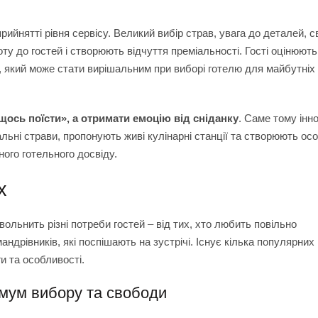
рийнятті рівня сервісу. Великий вибір страв, увага до деталей, с
оту до гостей і створюють відчуття преміальності. Гості оцінюють
, який може стати вирішальним при виборі готелю для майбутніх
щось поїсти», а отримати емоцію від сніданку
. Саме тому інно
льні страви, пропонують живі кулінарні станції та створюють ос
ого готельного досвіду.
х
вольнить різні потреби гостей – від тих, хто любить повільно
дрівників, які поспішають на зустрічі. Існує кілька популярних
ги та особливості.
симум вибору та свободи