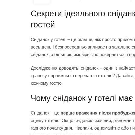
Секрети ідеального сніданк
гостей
Сніданок у готелі – це більше, ніж просто прийом
весь день і безпосередньо впливає на загальне сп
сніданок, з більшою ймовірністю повернеться і п
Дослідження доводять: сніданок – один із найчаст
трапезу справжньою перевагою готелю? Давайте р
кожному гостю.
Чому сніданок у готелі має
Сніданок – це
перше враження після пробудже
оцінку готелю. Якщо сніданок смачний, різномані
гарного початку дня. Навпаки, одноманітне або н