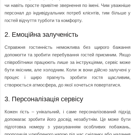
чи навіть просте привітне звернення по імені. Чим уважніше
персонал до індивідуальних потреб клієнтів, тим більше у
гостей відчуття турботи та комфорту.
2. Емоційна залученість
Справжня гостинність неможлива без щирого бажання
допомогти та зробити перебування гостей приємним. Якщо
співробітники працюють лише за інструкціями, сервіс може
бути якісним, але холодним. Коли ж вони дійсно залучені у
процес і щиро прагнуть зробити гостя щасливим,
створюється атмосфера, до якої хочеться повертатися.
3. Персоналізація сервісу
Кожен гість – унікальний, і саме персоналізований підхід
допомагає зробити його досвід незабутнім. Це може бути
підготовка номеру з урахуванням особливих побажань,
пропозиція улюбленого напою під час сніданку або надання