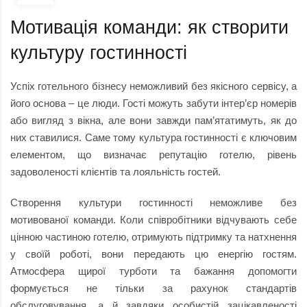
Мотивація команди: як створити
культуру гостинності
Успіх готельного бізнесу неможливий без якісного сервісу, а
його основа – це люди. Гості можуть забути інтер’єр номерів
або вигляд з вікна, але вони завжди пам’ятатимуть, як до
них ставилися. Саме тому культура гостинності є ключовим
елементом, що визначає репутацію готелю, рівень
задоволеності клієнтів та лояльність гостей.
Створення культури гостинності неможливе без
мотивованої команди. Коли співробітники відчувають себе
цінною частиною готелю, отримують підтримку та натхнення
у своїй роботі, вони передають цю енергію гостям.
Атмосфера щирої турботи та бажання допомогти
формується не тільки за рахунок стандартів
обслуговування, а й завдяки особистій зацікавленості