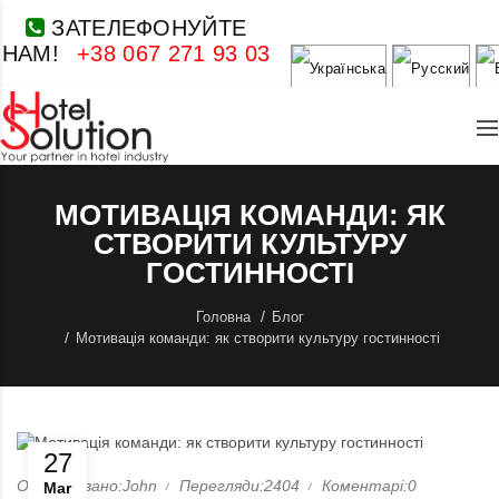
ЗАТЕЛЕФОНУЙТЕ
НАМ!
+38 067 271 93 03
МОТИВАЦІЯ КОМАНДИ: ЯК
СТВОРИТИ КУЛЬТУРУ
ГОСТИННОСТІ
Головна
Блог
Мотивація команди: як створити культуру гостинності
27
Опубліковано:John
Перегляди:2404
Коментарі:0
Mar