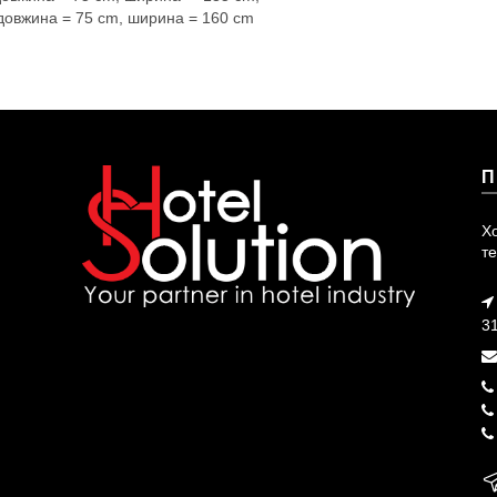
 довжина = 75 cm, ширина = 160 cm
П
Х
те
3