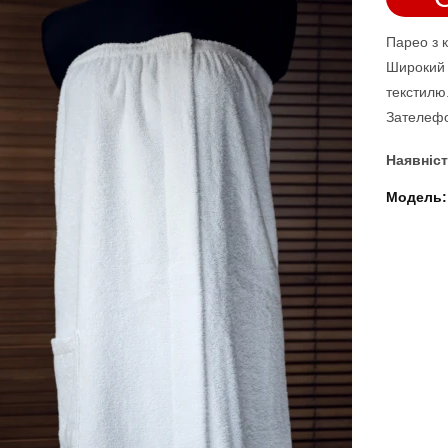
Парео з 
Широкий 
текстилю.
Зателефо
Наявніст
Модель: