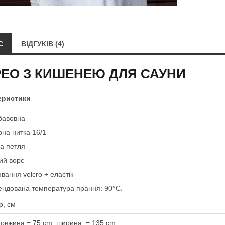
С
ВІДГУКІВ (4)
ЕО З КИШЕНЕЮ ДЛЯ САУНИ
еристики
бавовна
рна нитка 16/1
на петля
кий ворс
вання velcro + еластік
ендована температура прання: 90°C.
р, см
довжина = 75 cm, ширина = 135 cm,