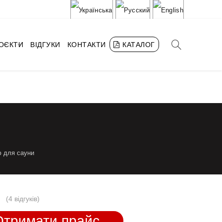
РОЄКТИ
ВІДГУКИ
КОНТАКТИ
КАТАЛОГ
ю для сауни
(
4 відгуків
)
Отримати прайс