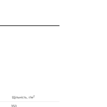
2
Щільність, г/м
350