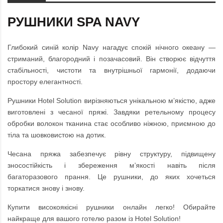
РУШНИКИ SPA NAVY
Глибокий синій колір Navy нагадує спокій нічного океану —
стриманий, благородний і позачасовий. Він створює відчуття
стабільності, чистоти та внутрішньої гармонії, додаючи
простору елегантності.
Рушники Hotel Solution вирізняються унікальною м’якістю, адже
виготовлені з чесаної пряжі. Завдяки ретельному процесу
обробки волокон тканина стає особливо ніжною, приємною до
тіла та шовковистою на дотик.
Чесана пряжа забезпечує рівну структуру, підвищену
зносостійкість і збереження м’якості навіть після
багаторазового прання. Це рушники, до яких хочеться
торкатися знову і знову.
Купити високоякісні рушники онлайн легко! Обирайте
найкраще для вашого готелю разом із Hotel Solution!