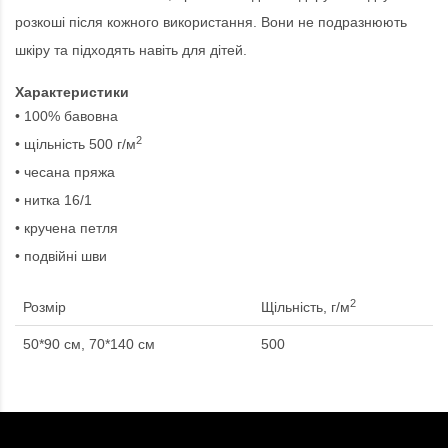
розкоші після кожного використання. Вони не подразнюють
шкіру та підходять навіть для дітей.
Характеристики
• 100% бавовна
2
• щільність 500 г/м
• чесана пряжа
• нитка 16/1
• кручена петля
• подвійні шви
2
Розмір
Щільність, г/м
50*90 см, 70*140 см
500