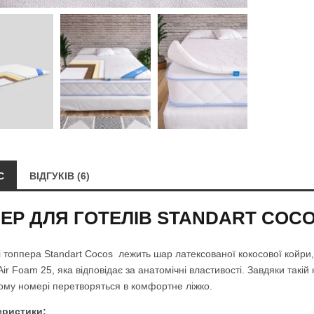
С
ВІДГУКІВ (6)
ЕР ДЛЯ ГОТЕЛІВ STANDART COC
і топпера Standart Cocos лежить шар латексованої кокосової койри
Air Foam 25, яка відповідає за анатомічні властивості. Завдяки такій
ому номері перетворяться в комфортне ліжко.
еристики: