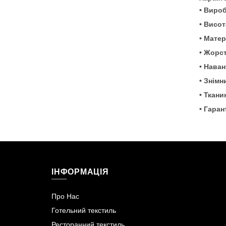
• Вироб
• Висот
• Матер
• Жорст
• Наван
• Знімн
• Ткани
• Гаран
ІНФОРМАЦІЯ
Про Нас
Готельний текстиль
Ресторанний текстиль