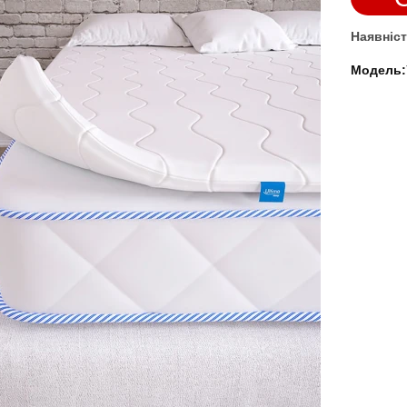
Наявніст
Модель: