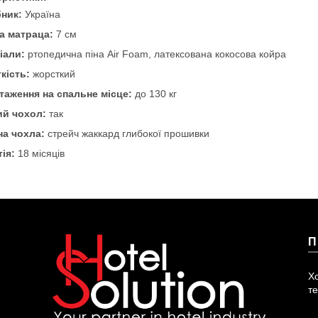
ник:
Україна
а матраца:
7 см
іали:
ртопедична піна Air Foam, латексована кокосова койра
кість:
жорсткий
таження на спальне місце:
до 130 кг
ий чохол:
так
на чохла:
стрейч жаккард глибокої прошивки
тія:
18 місяців
П
Х
те