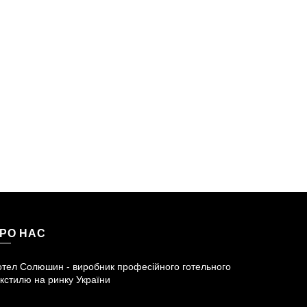
РО НАС
отел Солюшин - виробник професійного готельного
кстилю на ринку України