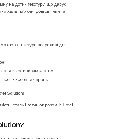
мну на дотик текстуру, що дарує
ини халат м'який, довговічний та
 махрова текстура всередині для
рні.
лення із сатиновим кантом.
 після численних прань.
el Solution!
ть, стиль і затишок разом із Hotel
lution?
н халати швидко висихають і