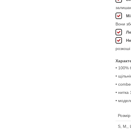
залишаю
Мі
Вони зб
Ле
Не
розкоші
Характ
• 100% 
• щільні
• combe
• нитка 
• модел
Розмір
S, M,, 