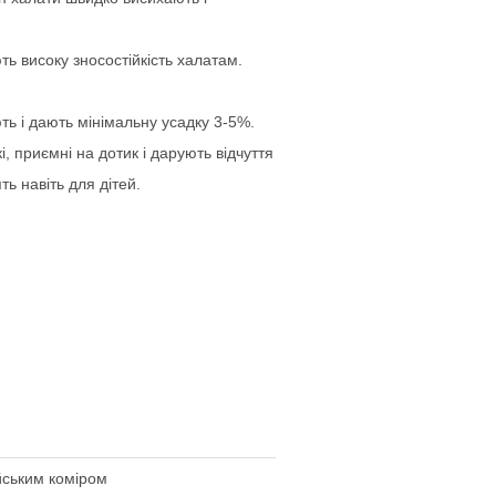
ть високу зносостійкість халатам.
ь і дають мінімальну усадку 3-5%.
, приємні на дотик і дарують відчуття
ь навіть для дітей.
йським коміром