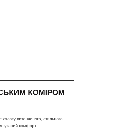
ЙСЬКИМ КОМІРОМ
є халату витонченого, стильного
вишуканий комфорт.