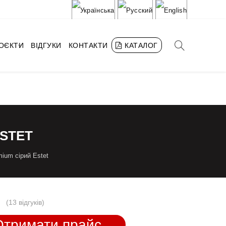
РОЄКТИ
ВІДГУКИ
КОНТАКТИ
КАТАЛОГ
STET
ium сірий Estet
(
13 відгуків
)
Отримати прайс