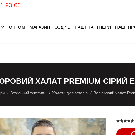
1 93 03
РИ
ОПТОМ
МАГАЗИН РОЗДРІБ
НАШІ ПАРТНЕРИ
НАШІ П
ЮРОВИЙ ХАЛАТ PREMIUM СІРИЙ E
ари
Готельний текстиль
Халати для готелів
Велюровий халат Prem