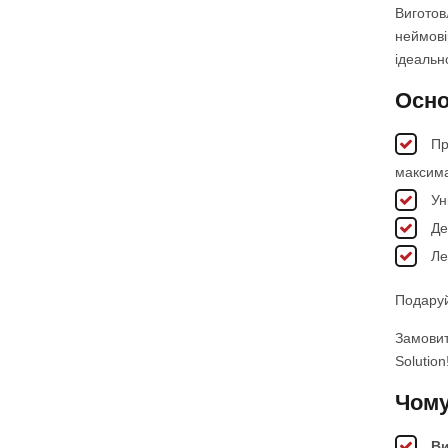
Виготов
неймовір
ідеальн
Осно
При
максима
Уні
Дек
Лег
Подаруй
Замовит
Solution
Чому
Ви