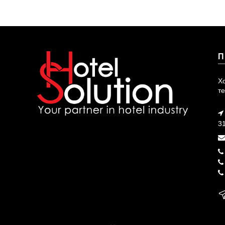
П
Х
те
3