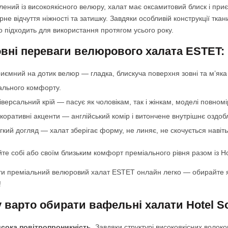
лений із високоякісного велюру, халат має оксамитовий блиск і приє
не відчуття ніжності та затишку. Завдяки особливій конструкції ткан
о підходить для використання протягом усього року.
вні переваги велюрового халата ESTET:
ємний на дотик велюр — гладка, блискуча поверхня зовні та м’яка
льного комфорту.
версальний крій — пасує як чоловікам, так і жінкам, моделі повномі
оративні акценти — англійський комір і витончене внутрішнє оздоб
кий догляд — халат зберігає форму, не линяє, не скочується навіть
те собі або своїм близьким комфорт преміального рівня разом із Hot
и преміальний велюровий халат ESTET онлайн легко — обирайте якіс
!
 варто обирати вафельні халати Hotel So
сока повітропроникність.
Завдяки структурі високоякісних волоко