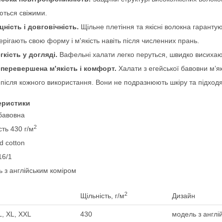
ться свіжими.
цність і довговічність.
Щільне плетіння та якісні волокна гарантую
ерігають свою форму і м'якість навіть після численних прань.
гкість у догляді.
Вафельні халати легко перуться, швидко висихают
перевершена м’якість і комфорт.
Халати з егейської бавовни м’які
 після кожного використання. Вони не подразнюють шкіру та підходят
еристики
бавовна
2
сть 430 г/м
d cotton
16/1
ь з англійським коміром
2
Щільність, г/м
Дизайн
L, XL, XXL
430
модель з англі